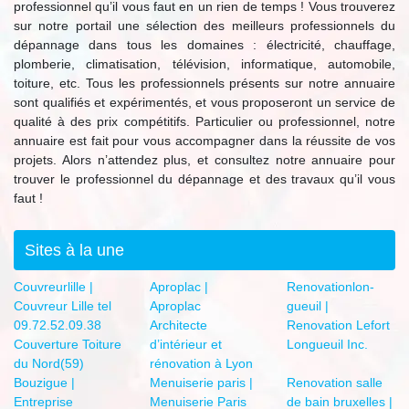
professionnel qu’il vous faut en un rien de temps ! Vous trouverez
sur notre portail une sélection des meilleurs professionnels du
dépannage dans tous les domaines : électricité, chauffage,
plomberie, climatisation, télévision, informatique, automobile,
toiture, etc. Tous les professionnels présents sur notre annuaire
sont qualifiés et expérimentés, et vous proposeront un service de
qualité à des prix compétitifs. Particulier ou professionnel, notre
annuaire est fait pour vous accompagner dans la réussite de vos
projets. Alors n’attendez plus, et consultez notre annuaire pour
trouver le professionnel du dépannage et des travaux qu’il vous
faut !
Sites à la une
Couv­reurlil­le |
Aproplac |
Renova­tion­lon­
Couvreur Lille tel
Aproplac
gueuil |
09.72.52.09.38
Architecte
Renovation Lefort
Couverture Toiture
d’intérieur et
Longueuil Inc.
du Nord(59)
rénovation à Lyon
Bouzigue |
Menuiserie paris |
Renovation salle
Entreprise
Menuiserie Paris
de bain bruxelles |