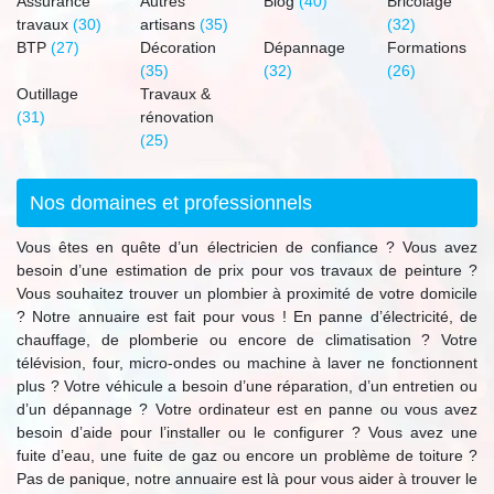
Assurance
Autres
Blog
(40)
Bricolage
travaux
(30)
artisans
(35)
(32)
BTP
(27)
Décoration
Dépannage
Formations
(35)
(32)
(26)
Outillage
Travaux &
(31)
rénovation
(25)
Nos domaines et professionnels
Vous êtes en quête d’un électricien de confiance ? Vous avez
besoin d’une estimation de prix pour vos travaux de peinture ?
Vous souhaitez trouver un plombier à proximité de votre domicile
? Notre annuaire est fait pour vous ! En panne d’électricité, de
chauffage, de plomberie ou encore de climatisation ? Votre
télévision, four, micro-ondes ou machine à laver ne fonctionnent
plus ? Votre véhicule a besoin d’une réparation, d’un entretien ou
d’un dépannage ? Votre ordinateur est en panne ou vous avez
besoin d’aide pour l’installer ou le configurer ? Vous avez une
fuite d’eau, une fuite de gaz ou encore un problème de toiture ?
Pas de panique, notre annuaire est là pour vous aider à trouver le