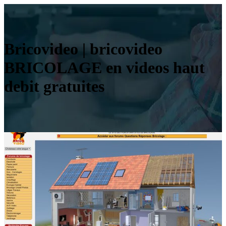
Bricovideo | bricovideo
BRICOLAGE en videos haut
debit gratuites