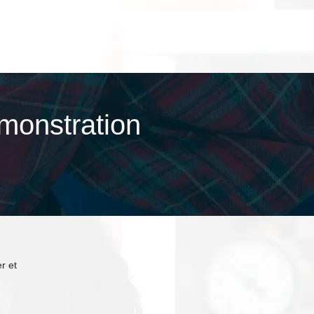
onstra­tion
r et