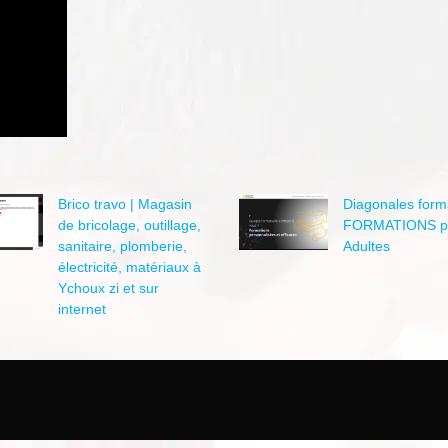
Brico travo | Magasin
Diagonales forma
de bricolage, outillage,
FORMATIONS p
sanitaire, plomberie,
Adultes
électricité, matériaux à
Ychoux zi et sur
internet