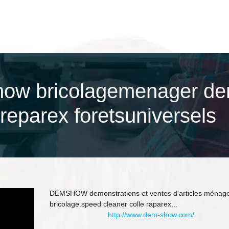
ow bricolagemenager dem
ereparex foretsuniversels
DEMSHOW demonstrations et ventes d'articles ménage
bricolage.speed cleaner colle raparex...
http://www.dem-show.com/