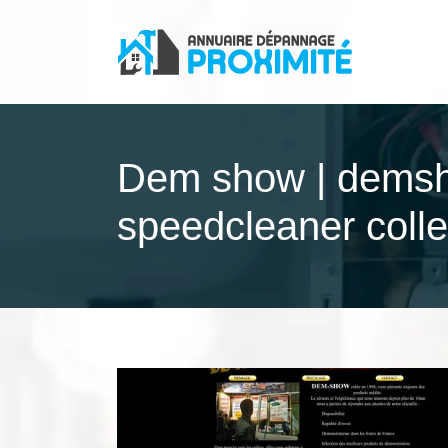
Dem show | demsh
speedclea­ner coll