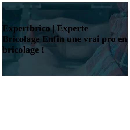
Expertbrico | Experte
Bricolage Enfin une vrai pro en
bricolage !