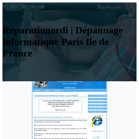
Reparatio­nor­di | Dépannage
infor­mati­que Paris Ile de
France