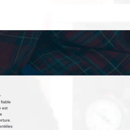
r
 fiable
 est
de
erture.
ientèles