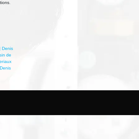
tions.
| Denis
sin de
eriaux
 Denis