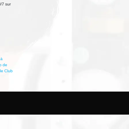
J/7 sur
 à
b de
le Club