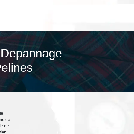
5 Depannage
velines
ge
ons de
le de
tien