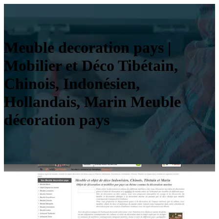
Meuble decoration pays |
Mobilier et Déco Tibétain,
Chinois, Indonésien,
Hollandais, Marin Meuble
décoration pays