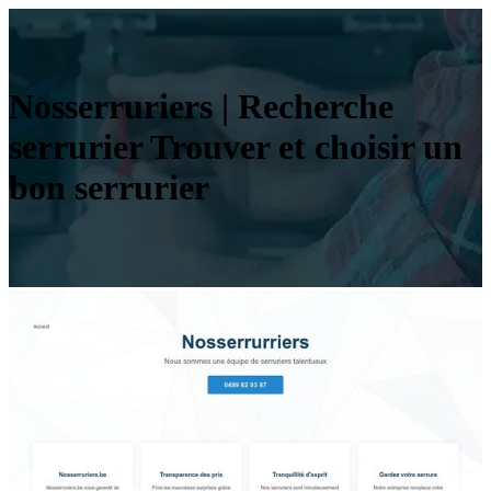
Nos­ser­ru­riers | Recherche
serrurier Trouver et choisir un
bon serrurier